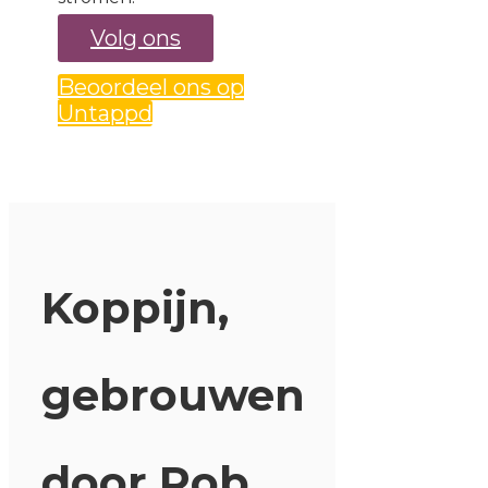
Volg ons
Beoordeel ons op
Untappd
Koppijn,
gebrouwen
door Rob